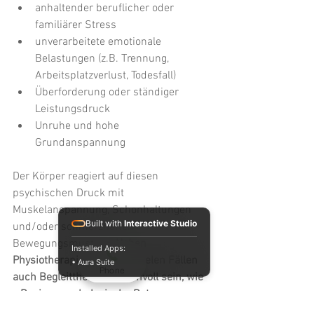
anhaltender beruflicher oder 
familiärer Stress
unverarbeitete emotionale 
Belastungen (z.B. Trennung, 
Arbeitsplatzverlust, Todesfall)
Überforderung oder ständiger 
Leistungsdruck 
Unruhe und hohe 
Grundanspannung
Der Körper reagiert auf diesen 
psychischen Druck mit 
Muskelanspannung, Schonhaltungen 
Built with
Interactive Studio
und/oder schmerzhaften 
Bewegungsmustern. 
Neben 
Installed Apps:
Physiotherapie können in vielen Fällen 
• Aura Suite
Phone
auch Begleittherapien sinnvoll sein, wie 
z.B. eine psychologische Betreuung, 
Entspannungskurse oder ähnliches, um 