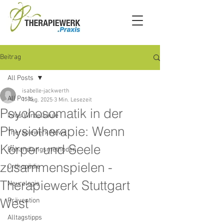
Beitrag
All Posts
isabelle-jackwerth
All Posts
1. Aug. 2025
3 Min. Lesezeit
Psychosomatik in der
Infos Wirbelsäule
Physiotherapie: Wenn
Therapiewerk News
Körper und Seele
Behandlungsmethoden
zusammenspielen -
Orthopädie
Therapiewerk Stuttgart
Neurologie
West
Prävention
Alltagstipps