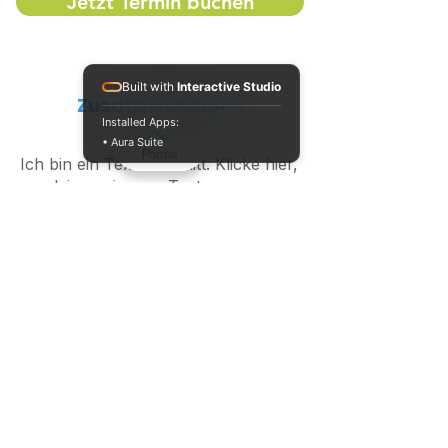
Jetzt Termin buchen
Built with
Interactive Studio
Zusatzleistungen
Installed Apps:
• Aura Suite
Phone
Ich bin ein Textabschnitt. Klicke hier,
um deinen eigenen Text
hinzuzufügen und mich zu
bearbeiten.
Stehtraining und Gehtraining
Diese Leistungen unterstützen
Menschen dabei, Bewegungsabläufe
im Alltag gezielt zu verbessern und
Sicherheit im Stand und beim Gehen
zurückzugewinnen.