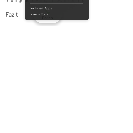
reibungslosen Alltag zu gewährleisten.
Installed Apps:
Fazit
• Aura Suite
Phone
Eine Schultereckgelenksprengung ist 
eine ernstzunehmende Verletzung, die 
einer genauen Diagnostik und einer 
individuell abgestimmten Therapie 
bedarf. Das Therapiewerk Stuttgart West 
bietet Ihnen eine umfassende 
physiotherapeutische Betreuung für 
eine optimale Rehabilitation nach dieser 
Verletzung.