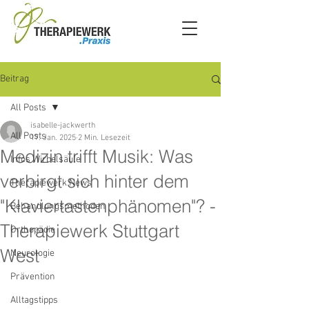
Beitrag
All Posts
isabelle-jackwerth
All Posts
17. Jan. 2025
2 Min. Lesezeit
Medizin trifft Musik: Was
Infos Wirbelsäule
verbirgt sich hinter dem
Therapiewerk News
"Klaviertastenphänomen"? -
Behandlungsmethoden
Therapiewerk Stuttgart
Orthopädie
West
Neurologie
Prävention
Alltagstipps