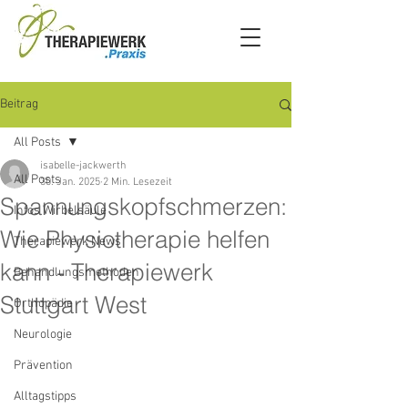
Beitrag
All Posts
isabelle-jackwerth
All Posts
30. Jan. 2025
2 Min. Lesezeit
Spannungskopfschmerzen:
Infos Wirbelsäule
Wie Physiotherapie helfen
Therapiewerk News
kann - Therapiewerk
Behandlungsmethoden
Stuttgart West
Orthopädie
Neurologie
Prävention
Alltagstipps