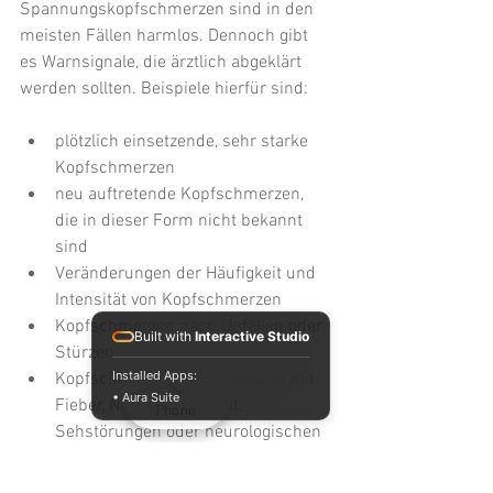
Spannungskopfschmerzen sind in den 
meisten Fällen harmlos. Dennoch gibt 
es Warnsignale, die ärztlich abgeklärt 
werden sollten. Beispiele hierfür sind:
plötzlich einsetzende, sehr starke 
Kopfschmerzen
neu auftretende Kopfschmerzen, 
die in dieser Form nicht bekannt 
sind 
Veränderungen der Häufigkeit und 
Intensität von Kopfschmerzen
Kopfschmerzen nach Unfällen oder 
Built with
Interactive Studio
Stürzen
Installed Apps:
Kopfschmerzen in Verbindung mit 
• Aura Suite
Fieber, Nackensteifigkeit, 
Phone
Sehstörungen oder neurologischen 
Ausfällen