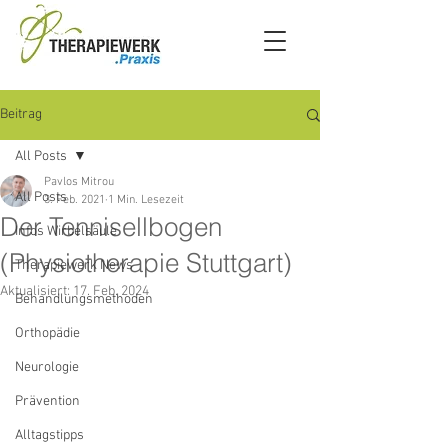
Beitrag
All Posts
Pavlos Mitrou
All Posts
3. Feb. 2021
1 Min. Lesezeit
Der Tennisellbogen
Infos Wirbelsäule
(Physiotherapie Stuttgart)
Therapiewerk News
Aktualisiert:
17. Feb. 2024
Behandlungsmethoden
Orthopädie
Neurologie
Prävention
Alltagstipps