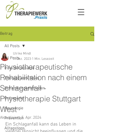
Beitrag
All Posts
Ulrike Mindl
All Posts
1. Dez. 2023
1 Min. Lesezeit
Physiotherapeutische
Infos Wirbelsäule
Rehabilitation nach einem
Therapiewerk News
Schlaganfall -
Behandlungsmethoden
Physiotherapie Stuttgart
Orthopädie
West
Neurologie
Aktualisiert:
5. Apr. 2024
Prävention
Ein Schlaganfall kann das Leben in 
Alltagstipps
vielerlei Hinsicht beeinflussen und die 