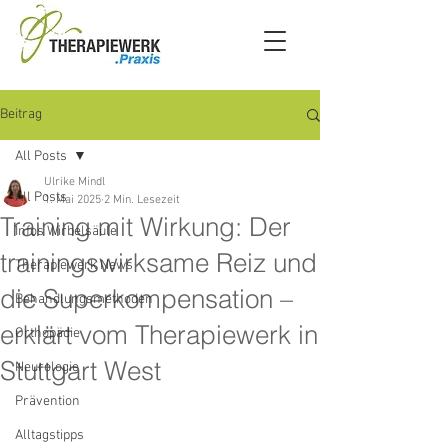
Beitrag
All Posts
Ulrike Mindl
All Posts
1. Mai 2025
2 Min. Lesezeit
Training mit Wirkung: Der
Infos Wirbelsäule
trainingswirksame Reiz und
Therapiewerk News
die Superkompensation –
Behandlungsmethoden
erklärt vom Therapiewerk in
Orthopädie
Stuttgart West
Neurologie
Prävention
Alltagstipps