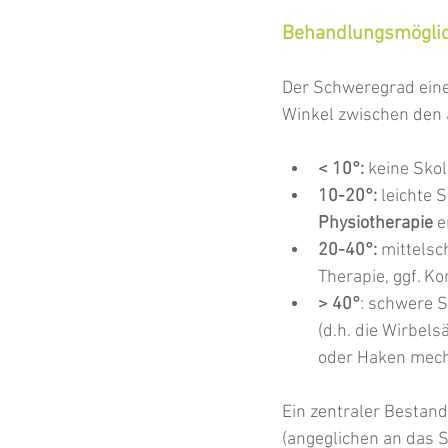
Behandlungsmöglich
Der Schweregrad eine
Winkel zwischen den 
< 10°:
 keine Sko
10-20°: 
leichte 
Physiotherapie
 
20-40°:
 mittelsc
Therapie, ggf. Ko
> 40°
: schwere S
(d.h. die Wirbels
oder Haken mecha
Ein zentraler Bestandt
(angeglichen an das 