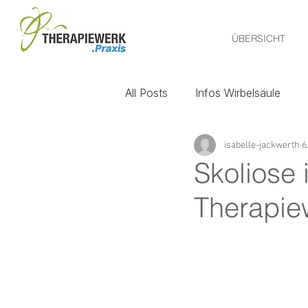
ÜBERSICHT
All Posts
Infos Wirbelsäule
isabelle-jackwerth
6
Prävention
Alltagstipps
Skoliose 
Therapie