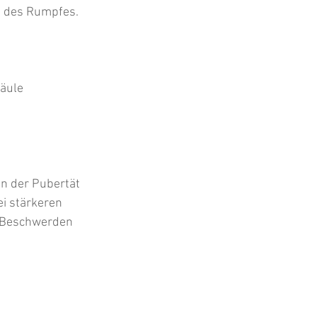
g des Rumpfes. 
äule 
in der Pubertät 
i stärkeren 
 Beschwerden 