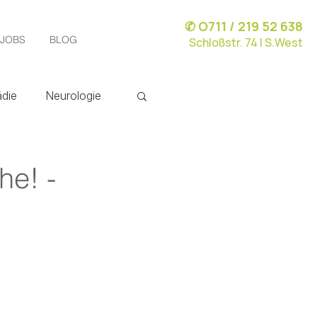
✆ O711 / 219 52 638
JOBS
BLOG
Schloßstr. 74 | S.West
die
Neurologie
he! -