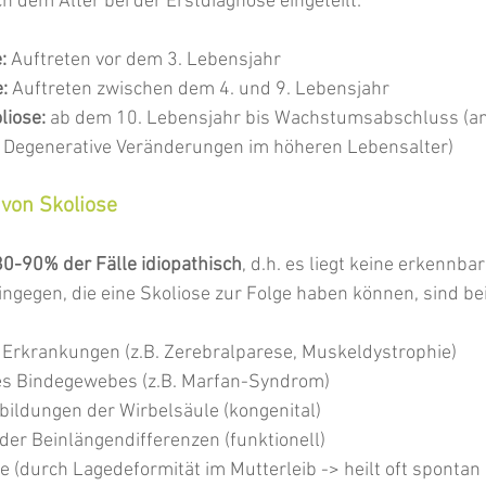
 dem Alter bei der Erstdiagnose eingeteilt:
:
 Auftreten vor dem 3. Lebensjahr
:
 Auftreten zwischen dem 4. und 9. Lebensjahr
iose: 
ab dem 10. Lebensjahr bis Wachstumsabschluss (am
 Degenerative Veränderungen im höheren Lebensalter)
von Skoliose
 80-90%
der Fälle
idiopathisch
, d.h. es liegt keine erkennba
gegen, die eine Skoliose zur Folge haben können, sind be
Erkrankungen (z.B. Zerebralparese, Muskeldystrophie)
s Bindegewebes (z.B. Marfan-Syndrom)
ildungen der Wirbelsäule (kongenital)
der Beinlängendifferenzen (funktionell)
e (durch Lagedeformität im Mutterleib -> heilt oft spontan