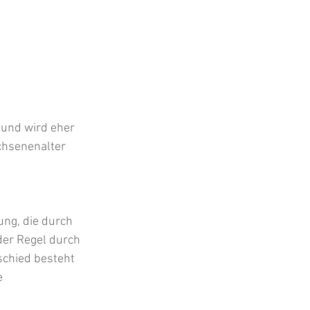
 und wird eher 
achsenenalter 
ung, die durch 
er Regel durch 
chied besteht 
e 