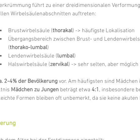
 Verkrümmung führt zu einer dreidimensionalen Verformun
llen Wirbelsäulenabschnitten auftreten:
Brustwirbelsäule (
thorakal
) -> häufigste Lokalisation
Übergangsbereich zwischen Brust- und Lendenwirbels
(
thorako-lumbal
)
Lendenwirbelsäule (
lumbal
)
Halswirbelsäule (
zervikal
) -> sehr selten, aber möglich
a. 2-4% der Bevölkerung
 vor. Am häufigsten sind Mädchen 
tnis 
Mädchen zu Jungen
 beträgt etwa 
4:1
, insbesondere be
chte Formen bleiben oft unbemerkt, da sie keine akuten
ierung 