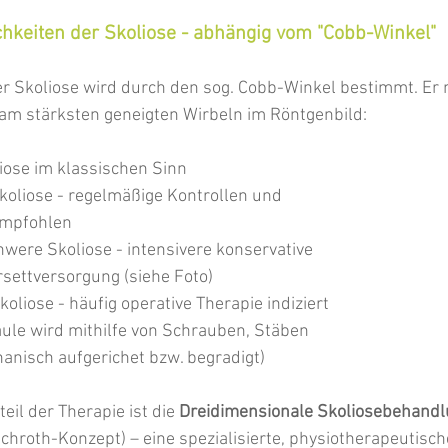
keiten der Skoliose - abhängig vom "Cobb-Winkel"
r Skoliose wird durch den sog. Cobb-Winkel bestimmt. Er 
am stärksten geneigten Wirbeln im Röntgenbild:
liose im klassischen Sinn
Skoliose - regelmäßige Kontrollen und 
empfohlen
hwere Skoliose - intensivere konservative 
rsettversorgung (siehe Foto)
koliose - häufig operative Therapie indiziert 
äule wird mithilfe von Schrauben, Stäben 
nisch aufgerichet bzw. begradigt)
eil der Therapie ist die
 Dreidimensionale Skoliosebehandl
Schroth-Konzept)
– eine spezialisierte, physiotherapeutisc