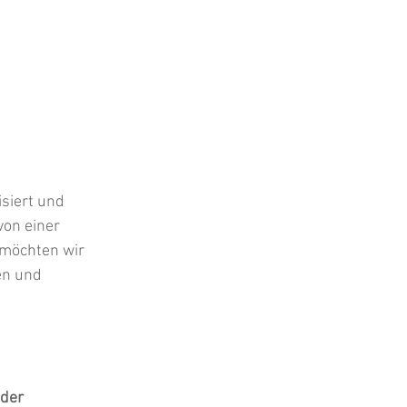
isiert und 
von einer 
 möchten wir 
en und 
der 