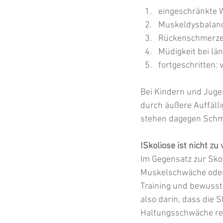
eingeschränkte 
Muskeldysbalan
Rückenschmerzen 
Müdigkeit bei lä
fortgeschritten:
Bei Kindern und Jugen
durch äußere Auffälli
stehen dagegen Schm
!Skoliose ist nicht z
Im Gegensatz zur Skol
Muskelschwäche oder 
Training und bewusst
also darin, dass die 
Haltungsschwäche rev