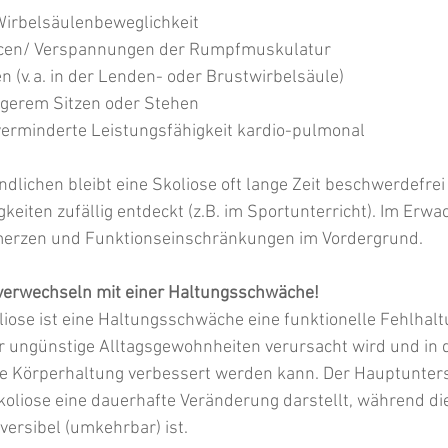
Wirbelsäulenbeweglichkeit
cen/ Verspannungen der Rumpfmuskulatur
(v. a. in der Lenden- oder Brustwirbelsäule)
ngerem Sitzen oder Stehen
 verminderte Leistungsfähigkeit kardio-pulmonal
dlichen bleibt eine Skoliose oft lange Zeit beschwerdefrei
gkeiten zufällig entdeckt (z.B. im Sportunterricht). Im Erw
erzen und Funktionseinschränkungen im Vordergrund.
u verwechseln mit einer Haltungsschwäche! 
iose ist eine Haltungsschwäche eine funktionelle Fehlhalt
ungünstige Alltagsgewohnheiten verursacht wird und in d
e Körperhaltung verbessert werden kann. Der Hauptunters
Skoliose eine dauerhafte Veränderung darstellt, während di
ersibel (umkehrbar) ist.