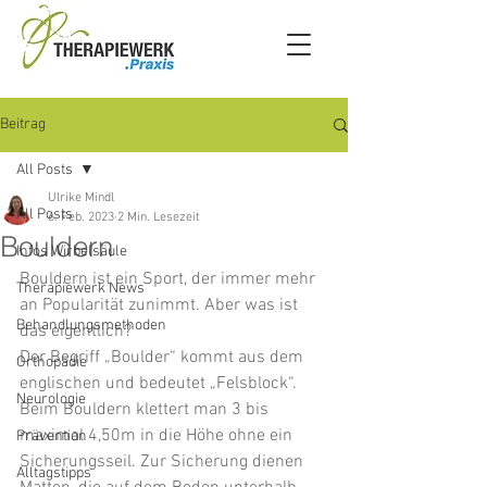
Beitrag
All Posts
Ulrike Mindl
All Posts
6. Feb. 2023
2 Min. Lesezeit
Bouldern
Infos Wirbelsäule
Bouldern ist ein Sport, der immer mehr 
Therapiewerk News
an Popularität zunimmt. Aber was ist 
Behandlungsmethoden
das eigentlich?
Der Begriff „Boulder“ kommt aus dem 
Orthopädie
englischen und bedeutet „Felsblock“. 
Neurologie
Beim Bouldern klettert man 3 bis 
maximal 4,50m in die Höhe ohne ein 
Prävention
Sicherungsseil. Zur Sicherung dienen 
Alltagstipps