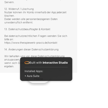
Servern.
12. Widerruf / Löschung
Nutzer können ihr Konto innerhalb der App jederzeit
löschen.
Dabei werden alle personenbezogenen Daten
unwiderruflich entfernt.
13. Datenschutzbeauftragter & Kontakt
Bei datenschutzrechtlichen Fragen wenden Sie sich
bitte an:
https://www.therapiewerk-praxis.de/kontakt
14. Änderungen dieser Datenschutzerklärung
Wir behalten uns vor, diese Datenschutzerklärung
anzupassen,
Built with
Interactive Studio
wenn sich Gesetzeslagen oder technische Änderungen
ergeben.
Installed Apps:
• Aura Suite
Phone
Kontaktdaten
THERAPIEWERK
Praxis für Physiotherapie
Inhaber: Pavlos Mitrou
Schloßstraße 74; 70176 Stuttgart