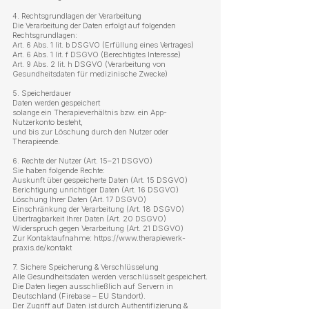
4. Rechtsgrundlagen der Verarbeitung
Die Verarbeitung der Daten erfolgt auf folgenden
Rechtsgrundlagen:
Art. 6 Abs. 1 lit. b DSGVO (Erfüllung eines Vertrages)
Art. 6 Abs. 1 lit. f DSGVO (Berechtigtes Interesse)
Art. 9 Abs. 2 lit. h DSGVO (Verarbeitung von
Gesundheitsdaten für medizinische Zwecke)
5. Speicherdauer
Daten werden gespeichert
solange ein Therapieverhältnis bzw. ein App-
Nutzerkonto besteht,
und bis zur Löschung durch den Nutzer oder
Therapieende.
6. Rechte der Nutzer (Art. 15–21 DSGVO)
Sie haben folgende Rechte:
Auskunft über gespeicherte Daten (Art. 15 DSGVO)
Berichtigung unrichtiger Daten (Art. 16 DSGVO)
Löschung Ihrer Daten (Art. 17 DSGVO)
Einschränkung der Verarbeitung (Art. 18 DSGVO)
Übertragbarkeit Ihrer Daten (Art. 20 DSGVO)
Widerspruch gegen Verarbeitung (Art. 21 DSGVO)
Zur Kontaktaufnahme:
https://www.therapiewerk-
praxis.de/kontakt
7. Sichere Speicherung & Verschlüsselung
Alle Gesundheitsdaten werden verschlüsselt gespeichert.
Die Daten liegen ausschließlich auf Servern in
Deutschland (Firebase – EU Standort).
Der Zugriff auf Daten ist durch Authentifizierung &