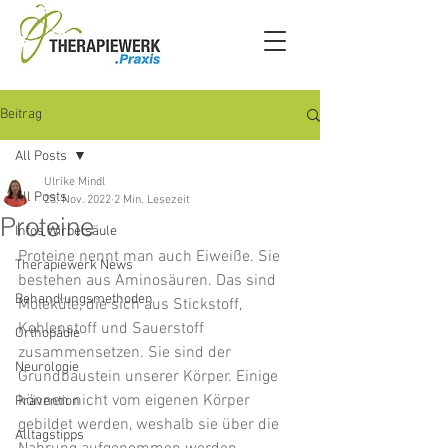
Beitrag
All Posts
Ulrike Mindl
All Posts
23. Nov. 2022
2 Min. Lesezeit
Proteine
Infos Wirbelsäule
Proteine nennt man auch Eiweiße. Sie 
Therapiewerk News
bestehen aus Aminosäuren. Das sind 
Behandlungsmethoden
Moleküle, die sich aus Stickstoff, 
Kohlenstoff und Sauerstoff 
Orthopädie
zusammensetzen. Sie sind der 
Neurologie
Grundbaustein unserer Körper. Einige 
können nicht vom eigenen Körper 
Prävention
gebildet werden, weshalb sie über die 
Alltagstipps