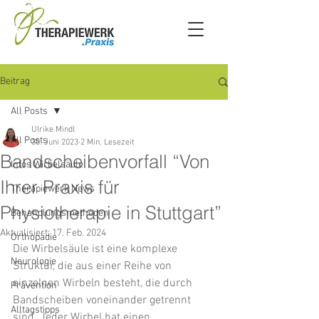
Beitrag
All Posts
Ulrike Mindl
All Posts
30. Juni 2023
2 Min. Lesezeit
Bandscheibenvorfall “Von
Infos Wirbelsäule
Ihrer Praxis für
Therapiewerk News
Physiotherapie in Stuttgart”
Behandlungsmethoden
Aktualisiert:
17. Feb. 2024
Orthopädie
Die Wirbelsäule ist eine komplexe 
Neurologie
Struktur, die aus einer Reihe von 
einzelnen Wirbeln besteht, die durch 
Prävention
Bandscheiben voneinander getrennt 
Alltagstipps
sind. Jeder Wirbel hat einen 