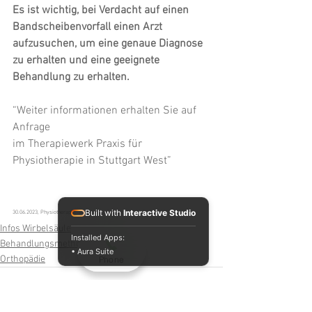
Es ist wichtig, bei Verdacht auf einen 
Bandscheibenvorfall einen Arzt 
aufzusuchen, um eine genaue Diagnose 
zu erhalten und eine geeignete 
Behandlung zu erhalten.
“Weiter informationen erhalten Sie auf 
Anfrage
im Therapiewerk Praxis für 
Physiotherapie in Stuttgart West”
Built with
Interactive Studio
30.06.2023, Physiotherapie, Therapiewerk Stuttgart
Infos Wirbelsäule
Installed Apps:
Behandlungsmethoden
• Aura Suite
Orthopädie
Phone